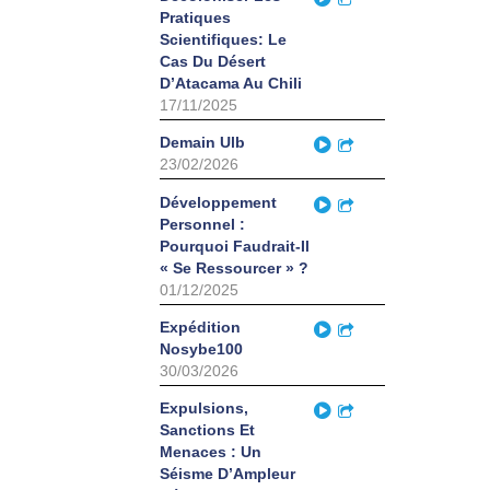
Pratiques
Scientifiques: Le
Cas Du Désert
D’Atacama Au Chili
17/11/2025
Play
Demain Ulb
Partager
23/02/2026
Play
Développement
Partager
Personnel :
Pourquoi Faudrait-Il
« Se Ressourcer » ?
01/12/2025
Play
Expédition
Partager
Nosybe100
30/03/2026
Play
Expulsions,
Partager
Sanctions Et
Menaces : Un
Séisme D’Ampleur