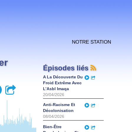
Notre station
er
Épisodes liés
Play
A La Découverte Du
Partager
Froid Extrême Avec
Play
Partager
L’Asbl Imaqa
20/04/2026
Play
Anti-Racisme Et
Partager
Décolonisation
08/04/2026
Play
Bien-Être
Partager