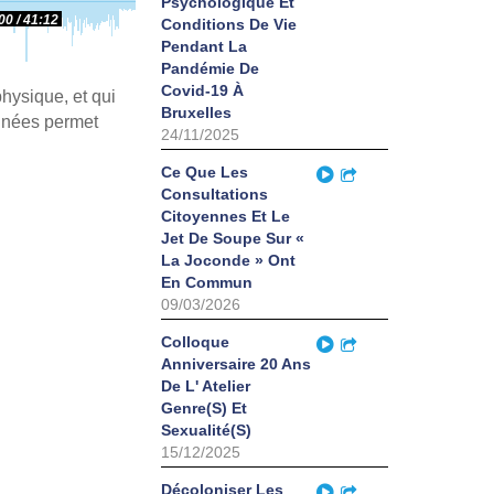
Psychologique Et
00
41:12
Conditions De Vie
Pendant La
Pandémie De
Covid-19 À
hysique, et qui
Bruxelles
années permet
24/11/2025
Play
Ce Que Les
Partager
Consultations
Citoyennes Et Le
Jet De Soupe Sur «
La Joconde » Ont
En Commun
09/03/2026
Play
Colloque
Partager
Anniversaire 20 Ans
De L' Atelier
Genre(S) Et
Sexualité(S)
15/12/2025
Play
Décoloniser Les
Partager