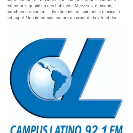
rythment le quotidien des habitants. Muezzins, étudiants,
marchands racontent… leur lien intime, spirituel et musical à
cet appel. Une immersion sonore au cœur de la ville et des …