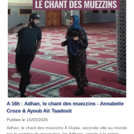
A 16h : Adhan, le chant des muezzins - Annabelle
Croze & Ayoub Ait Taadouit
Publiée le 15/03/2026
Adhan, le chant des muezzins À Oujda, seconde ville au monde
par le nombre de mosquées, les Adhans, appels à la prière,