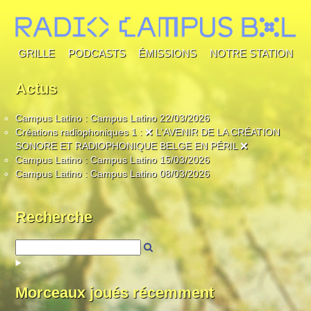
Grille
Podcasts
Émissions
Notre station
Actus
Campus Latino : Campus Latino 22/03/2026
Créations radiophoniques 1 : ❌ L'AVENIR DE LA CRÉATION
SONORE ET RADIOPHONIQUE BELGE EN PÉRIL ❌
Campus Latino : Campus Latino 15/03/2026
Campus Latino : Campus Latino 08/03/2026
Recherche
Recherche
Morceaux joués récemment