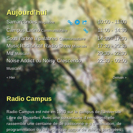
Aujourd'hui
Samarcondes
Play
10:00 - 11:00
Partager
Magazine
Campus Latino
11:00 - 14:30
Communautaire
Sous l'arbre à palabres
14:30 - 17:30
Communautaire
MusicRadioActif Radio Show
17:30 - 20:30
Musicale
Mu
20:30 - 22:30
Musicale
Noise Addict ou Noisy Crescendo
22:30 - 00:00
Musicale
Hier
Demain
Radio Campus
Radio Campus est née en 1980 sur le campus de l’Université
Libre de Bruxelles. Avec une soixantaine d’émissions, elle
rassemble une centaine de de passionné·e·s d'animation, de
programmation ou de technique autour de valeurs partagées :