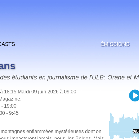
casts
Émissions
ans
des étudiants en journalisme de l'ULB: Orane et M
 à 18:15
Mardi 09 juin 2026 à 09:00
 Magazine,
 - 19:00
00 - 9:45
montagnes enflammées mystérieuses dont on
00:
nous impacteront jamais, nous, les Belges. Mais