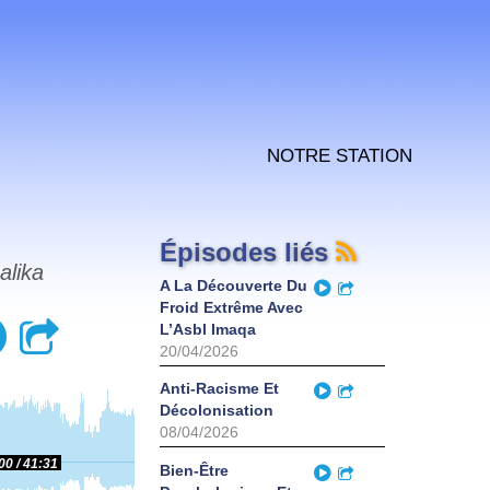
Notre station
Épisodes liés
alika
Play
A La Découverte Du
Partager
Froid Extrême Avec
Play
Partager
L’Asbl Imaqa
20/04/2026
Play
Anti-Racisme Et
Partager
Décolonisation
08/04/2026
00
41:31
Play
Bien-Être
Partager