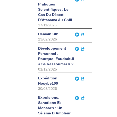
Pratiques
Scientifiques: Le
Cas Du Désert
D’Atacama Au Chili
17/11/2025
Play
Demain Ulb
Partager
23/02/2026
Play
Développement
Partager
Personnel :
Pourquoi Faudrait-Il
« Se Ressourcer » ?
01/12/2025
Play
Expédition
Partager
Nosybe100
30/03/2026
Play
Expulsions,
Partager
Sanctions Et
Menaces : Un
Séisme D’Ampleur