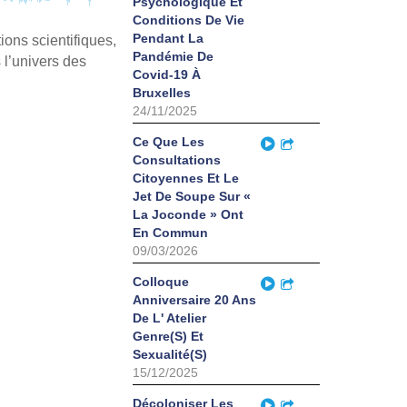
Psychologique Et
Conditions De Vie
Pendant La
ions scientifiques,
Pandémie De
 l’univers des
Covid-19 À
Bruxelles
24/11/2025
Play
Ce Que Les
Partager
Consultations
Citoyennes Et Le
Jet De Soupe Sur «
La Joconde » Ont
En Commun
09/03/2026
Play
Colloque
Partager
Anniversaire 20 Ans
De L' Atelier
Genre(S) Et
Sexualité(S)
15/12/2025
Play
Décoloniser Les
Partager