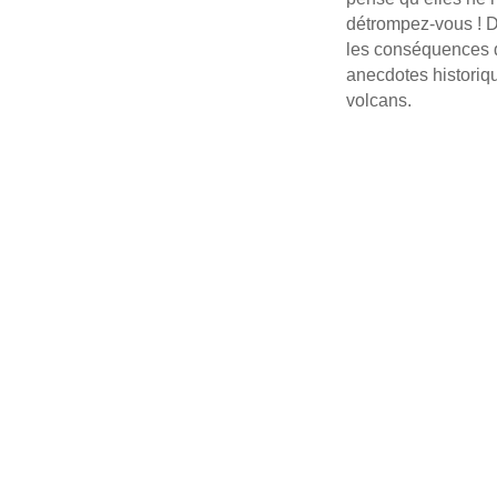
détrompez-vous ! D
les conséquences de
anecdotes historiq
volcans.