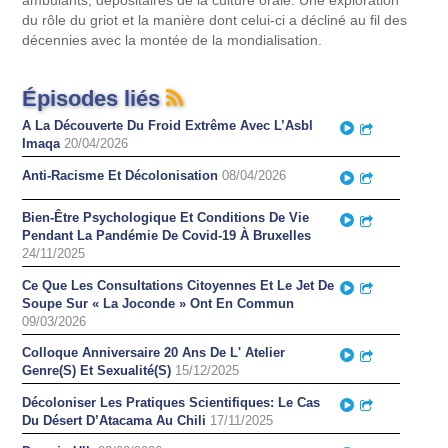
ambulants, dépositaires de la culture orale. Une exploration
du rôle du griot et la manière dont celui-ci a décliné au fil des
décennies avec la montée de la mondialisation.
Épisodes liés
A La Découverte Du Froid Extrême Avec L’Asbl
Play
Partager
Imaqa
20/04/2026
Anti-Racisme Et Décolonisation
08/04/2026
Play
Partager
Bien-Être Psychologique Et Conditions De Vie
Play
Partager
Pendant La Pandémie De Covid-19 À Bruxelles
24/11/2025
Ce Que Les Consultations Citoyennes Et Le Jet De
Play
Partager
Soupe Sur « La Joconde » Ont En Commun
09/03/2026
Colloque Anniversaire 20 Ans De L' Atelier
Play
Partager
Genre(S) Et Sexualité(S)
15/12/2025
Décoloniser Les Pratiques Scientifiques: Le Cas
Play
Partager
Du Désert D’Atacama Au Chili
17/11/2025