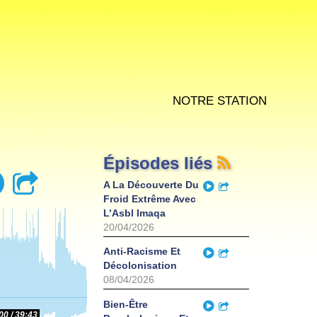
Notre station
Épisodes liés
Play
Partager
Play
A La Découverte Du
Partager
Froid Extrême Avec
L’Asbl Imaqa
20/04/2026
Play
Anti-Racisme Et
Partager
Décolonisation
08/04/2026
Play
Bien-Être
Partager
00
39:43