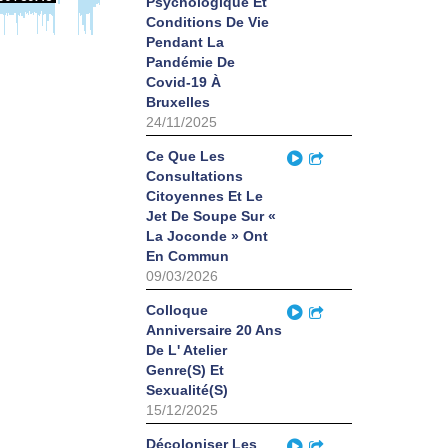
Psychologique Et
Conditions De Vie
Pendant La
Pandémie De
Covid-19 À
Bruxelles
24/11/2025
Play
Ce Que Les
Partager
Consultations
Citoyennes Et Le
Jet De Soupe Sur «
La Joconde » Ont
En Commun
09/03/2026
Play
Colloque
Partager
Anniversaire 20 Ans
De L' Atelier
Genre(S) Et
Sexualité(S)
15/12/2025
Play
Décoloniser Les
Partager