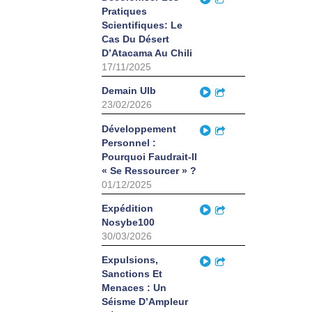
Pratiques
Scientifiques: Le
Cas Du Désert
D’Atacama Au Chili
17/11/2025
Play
Demain Ulb
Partager
23/02/2026
Play
Développement
Partager
Personnel :
Pourquoi Faudrait-Il
« Se Ressourcer » ?
01/12/2025
Play
Expédition
Partager
Nosybe100
30/03/2026
Play
Expulsions,
Partager
Sanctions Et
Menaces : Un
Séisme D’Ampleur