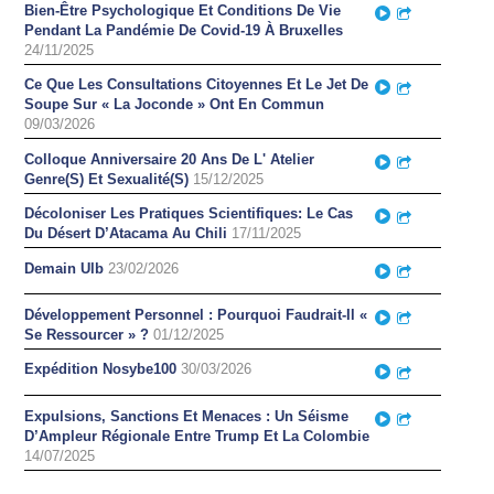
Bien-Être Psychologique Et Conditions De Vie
Play
Partager
Pendant La Pandémie De Covid-19 À Bruxelles
24/11/2025
Ce Que Les Consultations Citoyennes Et Le Jet De
Play
Partager
Soupe Sur « La Joconde » Ont En Commun
09/03/2026
Colloque Anniversaire 20 Ans De L' Atelier
Play
Partager
Genre(S) Et Sexualité(S)
15/12/2025
Décoloniser Les Pratiques Scientifiques: Le Cas
Play
Partager
Du Désert D’Atacama Au Chili
17/11/2025
Demain Ulb
23/02/2026
Play
Partager
Développement Personnel : Pourquoi Faudrait-Il «
Play
Partager
Se Ressourcer » ?
01/12/2025
Expédition Nosybe100
30/03/2026
Play
Partager
Expulsions, Sanctions Et Menaces : Un Séisme
Play
Partager
D’Ampleur Régionale Entre Trump Et La Colombie
14/07/2025