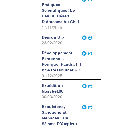
Pratiques
Scientifiques: Le
Cas Du Désert
D’Atacama Au Chili
17/11/2025
Play
Demain Ulb
Partager
23/02/2026
Play
Développement
Partager
Personnel :
Pourquoi Faudrait-Il
« Se Ressourcer » ?
01/12/2025
Play
Expédition
Partager
Nosybe100
30/03/2026
Play
Expulsions,
Partager
Sanctions Et
Menaces : Un
Séisme D’Ampleur