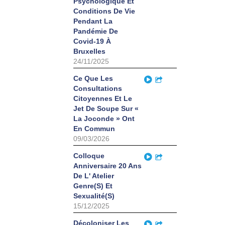
Psychologique Et
Conditions De Vie
Pendant La
Pandémie De
Covid-19 À
Bruxelles
24/11/2025
Play
Ce Que Les
Partager
Consultations
Citoyennes Et Le
Jet De Soupe Sur «
La Joconde » Ont
En Commun
09/03/2026
Play
Colloque
Partager
Anniversaire 20 Ans
De L' Atelier
Genre(S) Et
Sexualité(S)
15/12/2025
Play
Décoloniser Les
Partager