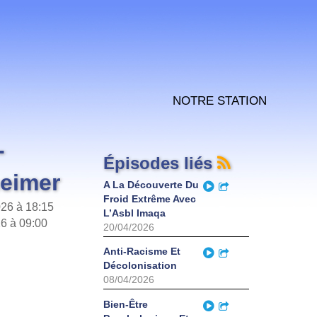
Notre station
-
Épisodes liés
heimer
Play
A La Découverte Du
Partager
Froid Extrême Avec
26 à 18:15
L’Asbl Imaqa
26 à 09:00
20/04/2026
Play
Anti-Racisme Et
Partager
Décolonisation
08/04/2026
Play
Bien-Être
Partager