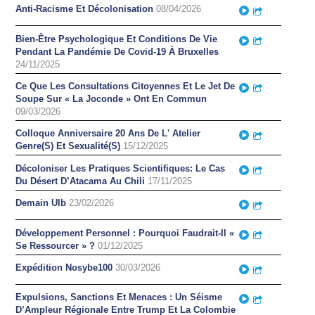
Anti-Racisme Et Décolonisation
08/04/2026
Play
Partager
Bien-Être Psychologique Et Conditions De Vie
Play
Partager
Pendant La Pandémie De Covid-19 À Bruxelles
24/11/2025
Ce Que Les Consultations Citoyennes Et Le Jet De
Play
Partager
Soupe Sur « La Joconde » Ont En Commun
09/03/2026
Colloque Anniversaire 20 Ans De L' Atelier
Play
Partager
Genre(S) Et Sexualité(S)
15/12/2025
Décoloniser Les Pratiques Scientifiques: Le Cas
Play
Partager
Du Désert D’Atacama Au Chili
17/11/2025
Demain Ulb
23/02/2026
Play
Partager
Développement Personnel : Pourquoi Faudrait-Il «
Play
Partager
Se Ressourcer » ?
01/12/2025
Expédition Nosybe100
30/03/2026
Play
Partager
Expulsions, Sanctions Et Menaces : Un Séisme
Play
Partager
D’Ampleur Régionale Entre Trump Et La Colombie