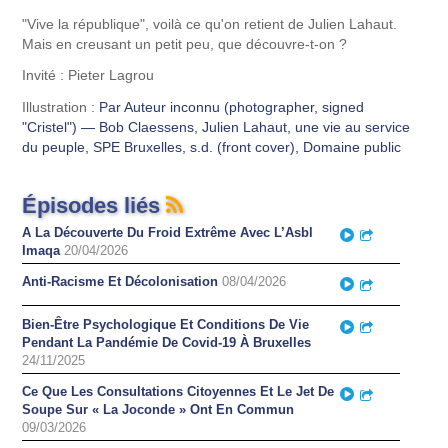
"Vive la république", voilà ce qu'on retient de Julien Lahaut.
Mais en creusant un petit peu, que découvre-t-on ?
Invité : Pieter Lagrou
Illustration :
Par Auteur inconnu (photographer, signed
"Cristel") — Bob Claessens, Julien Lahaut, une vie au service
du peuple, SPE Bruxelles, s.d. (front cover), Domaine public
Épisodes liés
A La Découverte Du Froid Extrême Avec L’Asbl
Play
Partager
Imaqa
20/04/2026
Anti-Racisme Et Décolonisation
08/04/2026
Play
Partager
Bien-Être Psychologique Et Conditions De Vie
Play
Partager
Pendant La Pandémie De Covid-19 À Bruxelles
24/11/2025
Ce Que Les Consultations Citoyennes Et Le Jet De
Play
Partager
Soupe Sur « La Joconde » Ont En Commun
09/03/2026