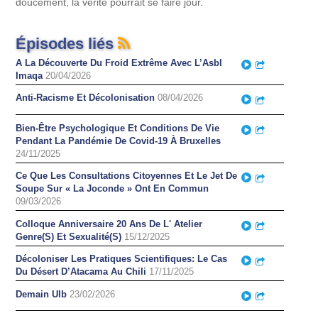
doucement, la vérité pourrait se faire jour.
Épisodes liés
A La Découverte Du Froid Extrême Avec L’Asbl
Play
Partager
Imaqa
20/04/2026
Anti-Racisme Et Décolonisation
08/04/2026
Play
Partager
Bien-Être Psychologique Et Conditions De Vie
Play
Partager
Pendant La Pandémie De Covid-19 À Bruxelles
24/11/2025
Ce Que Les Consultations Citoyennes Et Le Jet De
Play
Partager
Soupe Sur « La Joconde » Ont En Commun
09/03/2026
Colloque Anniversaire 20 Ans De L' Atelier
Play
Partager
Genre(S) Et Sexualité(S)
15/12/2025
Décoloniser Les Pratiques Scientifiques: Le Cas
Play
Partager
Du Désert D’Atacama Au Chili
17/11/2025
Demain Ulb
23/02/2026
Play
Partager