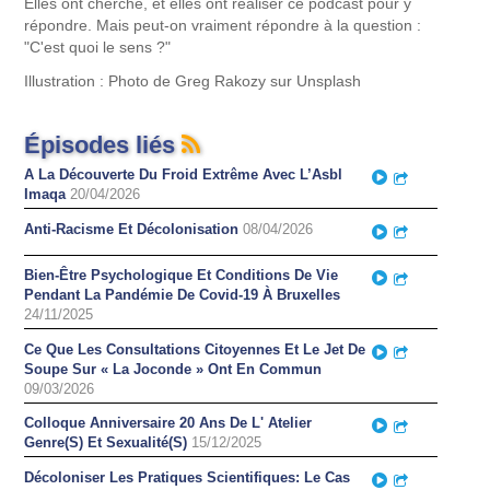
Elles ont cherché, et elles ont réaliser ce podcast pour y
répondre. Mais peut-on vraiment répondre à la question :
"C'est quoi le sens ?"
Illustration : Photo de Greg Rakozy sur Unsplash
Épisodes liés
A La Découverte Du Froid Extrême Avec L’Asbl
Play
Partager
Imaqa
20/04/2026
Anti-Racisme Et Décolonisation
08/04/2026
Play
Partager
Bien-Être Psychologique Et Conditions De Vie
Play
Partager
Pendant La Pandémie De Covid-19 À Bruxelles
24/11/2025
Ce Que Les Consultations Citoyennes Et Le Jet De
Play
Partager
Soupe Sur « La Joconde » Ont En Commun
09/03/2026
Colloque Anniversaire 20 Ans De L' Atelier
Play
Partager
Genre(S) Et Sexualité(S)
15/12/2025
Décoloniser Les Pratiques Scientifiques: Le Cas
Play
Partager