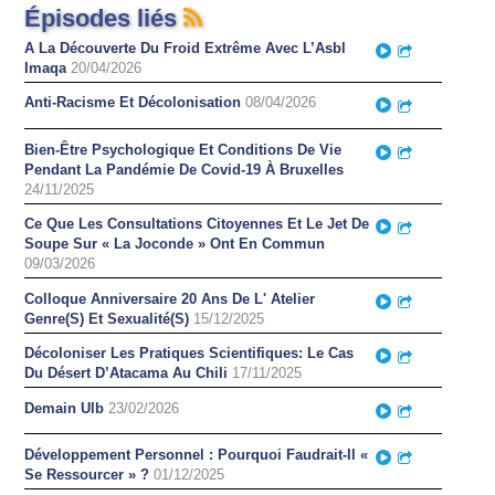
Épisodes liés
A La Découverte Du Froid Extrême Avec L’Asbl
Play
Partager
Imaqa
20/04/2026
Anti-Racisme Et Décolonisation
08/04/2026
Play
Partager
Bien-Être Psychologique Et Conditions De Vie
Play
Partager
Pendant La Pandémie De Covid-19 À Bruxelles
24/11/2025
Ce Que Les Consultations Citoyennes Et Le Jet De
Play
Partager
Soupe Sur « La Joconde » Ont En Commun
09/03/2026
Colloque Anniversaire 20 Ans De L' Atelier
Play
Partager
Genre(S) Et Sexualité(S)
15/12/2025
Décoloniser Les Pratiques Scientifiques: Le Cas
Play
Partager
Du Désert D’Atacama Au Chili
17/11/2025
Demain Ulb
23/02/2026
Play
Partager
Développement Personnel : Pourquoi Faudrait-Il «
Play
Partager
Se Ressourcer » ?
01/12/2025