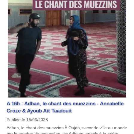
A 16h : Adhan, le chant des muezzins - Annabelle
Croze & Ayoub Ait Taadouit
Publiée le 15/03/2026
Adhan, le chant des muezzins À Oujda, seconde ville au monde
par le nombre de mosquées, les Adhans, appels à la prière,