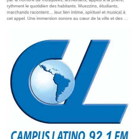
rythment le quotidien des habitants. Muezzins, étudiants,
marchands racontent… leur lien intime, spirituel et musical à
cet appel. Une immersion sonore au cœur de la ville et des …