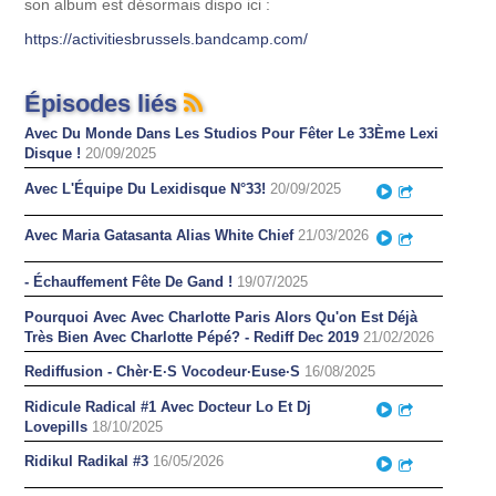
son album est désormais dispo ici :
https://activitiesbrussels.bandcamp.com/
Épisodes liés
Avec Du Monde Dans Les Studios Pour Fêter Le 33Ème Lexi
Disque !
20/09/2025
Avec L'Équipe Du Lexidisque N°33!
20/09/2025
Play
Partager
Avec Maria Gatasanta Alias White Chief
21/03/2026
Play
Partager
- Échauffement Fête De Gand !
19/07/2025
Pourquoi Avec Avec Charlotte Paris Alors Qu'on Est Déjà
Très Bien Avec Charlotte Pépé? - Rediff Dec 2019
21/02/2026
Rediffusion - Chèr·E·S Vocodeur·Euse·S
16/08/2025
Ridicule Radical #1 Avec Docteur Lo Et Dj
Play
Partager
Lovepills
18/10/2025
Ridikul Radikal #3
16/05/2026
Play
Partager