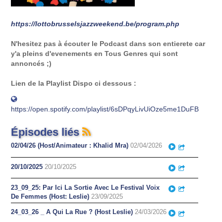
https://lottobrusselsjazzweekend.be/program.php
N'hesitez pas à écouter le Podcast dans son entierete car
y'a pleins d'evenements en Tous Genres qui sont
annoncés ;)
Lien de la Playlist Dispo ci dessous :
https://open.spotify.com/playlist/6sDPqyLivUiOze5me1DuFB
Épisodes liés
02/04/26 (Host/Animateur : Khalid Mra)
02/04/2026
Play
Partager
20/10/2025
20/10/2025
Play
Partager
23_09_25: Par Ici La Sortie Avec Le Festival Voix
Play
Partager
De Femmes (Host: Leslie)
23/09/2025
24_03_26 _ A Qui La Rue ? (Host Leslie)
24/03/2026
Play
Partager