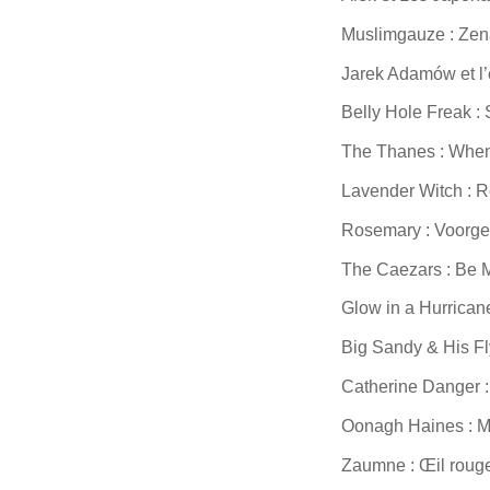
Muslimgauze : Zen
Jarek Adamów et l
Belly Hole Freak 
The Thanes : When
Lavender Witch : R
Rosemary : Voorg
The Caezars : Be 
Glow in a Hurrican
Big Sandy & His Fl
Catherine Danger :
Oonagh Haines : M
Zaumne : Œil roug