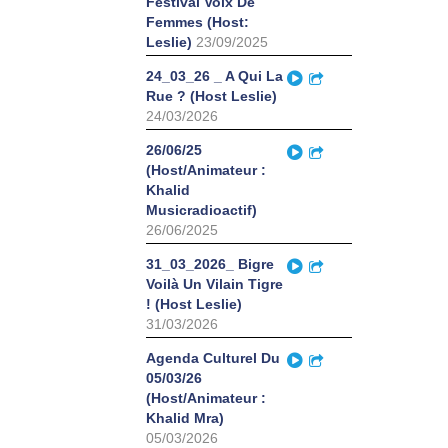
Festival Voix De
Femmes (Host:
Leslie)
23/09/2025
Play
24_03_26 _ A Qui La
Partager
Rue ? (Host Leslie)
24/03/2026
Play
26/06/25
Partager
(Host/Animateur :
Khalid
Musicradioactif)
26/06/2025
Play
31_03_2026_ Bigre
Partager
Voilà Un Vilain Tigre
! (Host Leslie)
31/03/2026
Play
Agenda Culturel Du
Partager
05/03/26
(Host/Animateur :
Khalid Mra)
05/03/2026