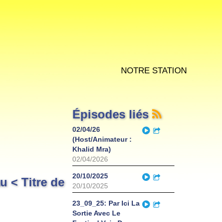
Notre station
Épisodes liés
Play
02/04/26
Partager
(Host/Animateur :
Khalid Mra)
02/04/2026
Play
20/10/2025
Partager
u < Titre de
20/10/2025
Play
23_09_25: Par Ici La
Partager
Sortie Avec Le