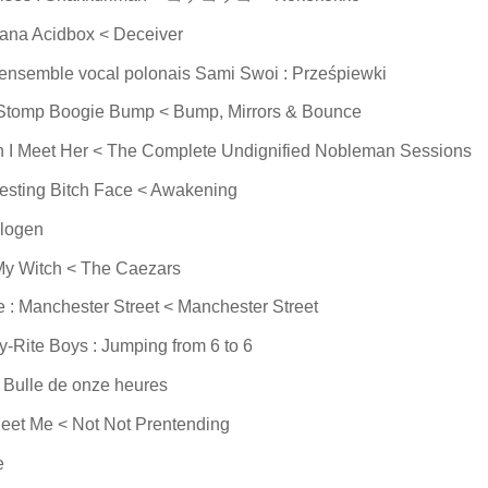
ana Acidbox < Deceiver
’ensemble vocal polonais Sami Swoi : Prześpiewki
: Stomp Boogie Bump < Bump, Mirrors & Bounce
 I Meet Her < The Complete Undignified Nobleman Sessions
esting Bitch Face < Awakening
elogen
My Witch < The Caezars
e : Manchester Street < Manchester Street
y-Rite Boys : Jumping from 6 to 6
 Bulle de onze heures
eet Me < Not Not Prentending
e