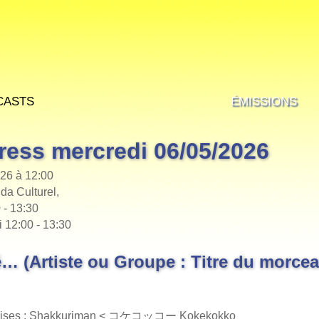
casts
Émissions
ress mercredi 06/05/2026
26 à 12:00
da Culturel,
 - 13:30
i 12:00 - 13:30
… (Artiste ou Groupe : Titre du morcea
onaises : Shakkuriman < コケコッコー Kokekokko