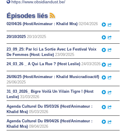
https://www.obsidiandust.be/
Épisodes liés
02/04/26 (Host/Animateur : Khalid Mra)
02/04/2026
Play
Partager
20/10/2025
20/10/2025
Play
Partager
23_09_25: Par Ici La Sortie Avec Le Festival Voix
Play
Partager
De Femmes (Host: Leslie)
23/09/2025
24_03_26 _ A Qui La Rue ? (Host Leslie)
24/03/2026
Play
Partager
26/06/25 (Host/Animateur : Khalid Musicradioactif)
Play
Partager
26/06/2025
31_03_2026_ Bigre Voilà Un Vilain Tigre ! (Host
Play
Partager
Leslie)
31/03/2026
Agenda Culturel Du 05/03/26 (Host/Animateur :
Play
Partager
Khalid Mra)
05/03/2026
Agenda Culturel Du 09/04/26 (Host/Animateur :
Play
Partager
Khalid Mra)
09/04/2026