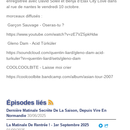
enregsitrée avec David Soleil et Benja d'Elax City Love dans
al rue de nantes le vendredi 10 octobre.
morceaux diffusés :
Garçon Sauvage - Oseras-tu ?
https://www.youtube.com/watch?v=zE7VZ5pkHdw
Gleno Dam - Acid Türküler
https://soundcloud.com/quentin-liard/gleno-dam-acid-
turkuler?in=quentin-liard/sets/gleno-dam
COOLCOOLBITE - Laisse moi crier
https://coolcoolbite.bandcamp.com/album/asian-tour-2007
Épisodes liés
Dernière Matinale Secrète De La Saison, Depuis Vire En
Normandie
30/06/2025
La Matinale De Rentrée ! - 1er Septembre 2025
Play
Partager