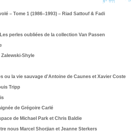
e volé – Tome 1 (1986–1993) – Riad Sattouf & Fadi
Les perles oubliées de la collection Van Passen
e
 Zalewski-Shyle
ges ou la vie sauvage d'Antoine de Caunes et Xavier Coste
uis Tripp
is
raignée de Grégoire Carlé
space de Michael Park et Chris Baldie
re nous Marcel Shorjian et Jeanne Sterkers