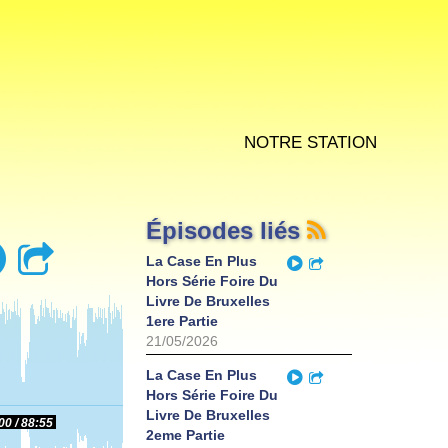
Notre station
Épisodes liés
Play
Partager
Play
La Case En Plus
Partager
Hors Série Foire Du
Livre De Bruxelles
1ere Partie
21/05/2026
Play
La Case En Plus
Partager
Hors Série Foire Du
Livre De Bruxelles
00
88:55
2eme Partie