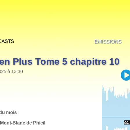
casts
Émissions
en Plus Tome 5 chapitre 10
025 à 13:30
0
du mois
Mont-Blanc de Phicil
00: