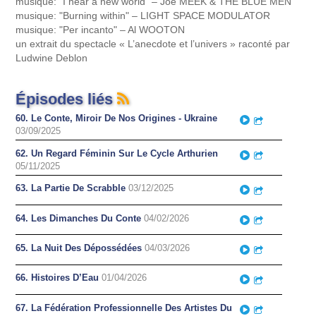
musique: "I hear a new world" – Joe MEEK & THE BLUE MEN
musique: "Burning within" – LIGHT SPACE MODULATOR
musique: "Per incanto" – Al WOOTON
un extrait du spectacle « L’anecdote et l’univers » raconté par
Ludwine Deblon
Épisodes liés
60. Le Conte, Miroir De Nos Origines - Ukraine
Play
Partager
03/09/2025
62. Un Regard Féminin Sur Le Cycle Arthurien
Play
Partager
05/11/2025
63. La Partie De Scrabble
03/12/2025
Play
Partager
64. Les Dimanches Du Conte
04/02/2026
Play
Partager
65. La Nuit Des Dépossédées
04/03/2026
Play
Partager
66. Histoires D’Eau
01/04/2026
Play
Partager
67. La Fédération Professionnelle Des Artistes Du
Play
Partager