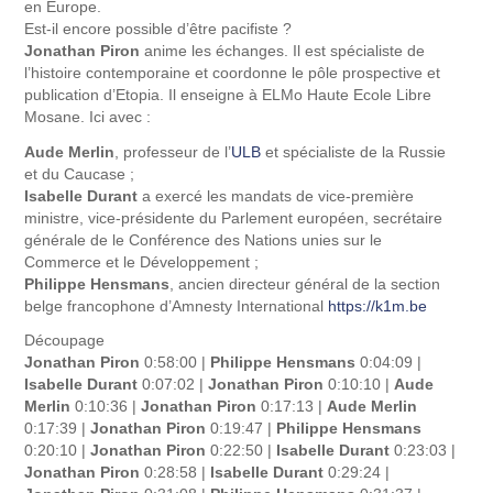
en Europe.
Est-il encore possible d’être pacifiste ?
Jonathan Piron
anime les échanges. Il est spécialiste de
l’histoire contemporaine et coordonne le pôle prospective et
publication d’Etopia. Il enseigne à ELMo Haute Ecole Libre
Mosane. Ici avec :
Aude Merlin
, professeur de l’
ULB
et spécialiste de la Russie
et du Caucase ;
Isabelle Durant
a exercé les mandats de vice-première
ministre, vice-présidente du Parlement européen, secrétaire
générale de le Conférence des Nations unies sur le
Commerce et le Développement ;
Philippe Hensmans
, ancien directeur général de la section
belge francophone d’Amnesty International
https://k1m.be
Découpage
Jonathan Piron
0:58:00 |
Philippe Hensmans
0:04:09 |
Isabelle Durant
0:07:02 |
Jonathan Piron
0:10:10 |
Aude
Merlin
0:10:36 |
Jonathan Piron
0:17:13 |
Aude Merlin
0:17:39 |
Jonathan Piron
0:19:47 |
Philippe Hensmans
0:20:10 |
Jonathan Piron
0:22:50 |
Isabelle Durant
0:23:03 |
Jonathan Piron
0:28:58 |
Isabelle Durant
0:29:24 |