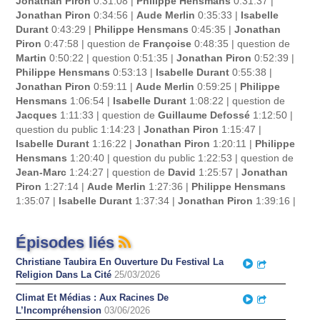
Jonathan Piron
0:31:08 |
Philippe Hensmans
0:31:37 |
Jonathan Piron
0:34:56 |
Aude Merlin
0:35:33 |
Isabelle
Durant
0:43:29 |
Philippe Hensmans
0:45:35 |
Jonathan
Piron
0:47:58 | question de
Françoise
0:48:35 | question de
Martin
0:50:22 | question 0:51:35 |
Jonathan Piron
0:52:39 |
Philippe Hensmans
0:53:13 |
Isabelle Durant
0:55:38 |
Jonathan Piron
0:59:11 |
Aude Merlin
0:59:25 |
Philippe
Hensmans
1:06:54 |
Isabelle Durant
1:08:22 | question de
Jacques
1:11:33 | question de
Guillaume Defossé
1:12:50 |
question du public 1:14:23 |
Jonathan Piron
1:15:47 |
Isabelle Durant
1:16:22 |
Jonathan Piron
1:20:11 |
Philippe
Hensmans
1:20:40 | question du public 1:22:53 | question de
Jean-Marc
1:24:27 | question de
David
1:25:57 |
Jonathan
Piron
1:27:14 |
Aude Merlin
1:27:36 |
Philippe Hensmans
1:35:07 |
Isabelle Durant
1:37:34 |
Jonathan Piron
1:39:16 |
Épisodes liés
Christiane Taubira En Ouverture Du Festival La
Play
Partager
Religion Dans La Cité
25/03/2026
Climat Et Médias : Aux Racines De
Play
Partager
L’Incompréhension
03/06/2026