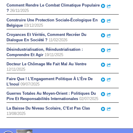
Comment Rendre Le Combat Climatique Populaire
Play
Partager
?
26/11/2025
Construire Une Protection Sociale-Écologique En
Play
Partager
Belgique
03/12/2025
Croyances Et Vérités, Comment Recréer Du
Play
Partager
Dialogue En Société ?
11/02/2026
Désindustrialisation, Réindustrialisation :
Play
Partager
Comprendre Et Agir
19/11/2025
Docteur Le Chômage Me Fait Mal Au Ventre
Play
Partager
12/11/2025
Faire Que ! L’Engagement Politique À L’Ère De
Play
Partager
L’Inouï
09/07/2025
Guerres Totales Au Moyen-Orient : Politiques Du
Play
Partager
Pire Et Responsabilités Internationales
02/07/2025
La Baisse Du Niveau Scolaire, C’Est Pas Clas
Play
Partager
13/08/2025