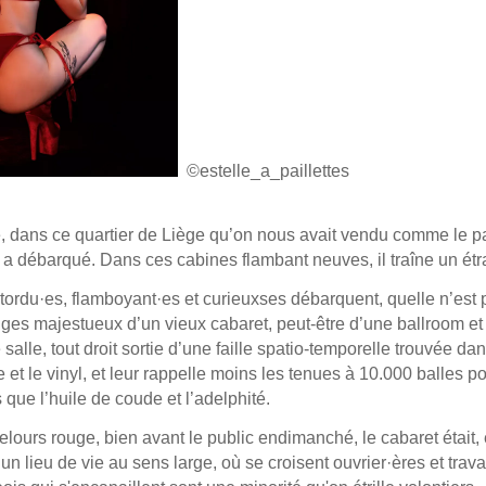
©estelle_a_paillettes
 dans ce quartier de Liège qu’on nous avait vendu comme le parad
 a débarqué. Dans ces cabines flambant neuves, il traîne un é
tordu·es, flamboyant·es et curieuxses débarquent, quelle n’est 
iges majestueux d’un vieux cabaret, peut-être d’une ballroom et
salle, tout droit sortie d’une faille spatio-temporelle trouvée dan
 et le vinyl, et leur rappelle moins les tenues à 10.000 balles 
 que l’huile de coude et l’adelphité.
elours rouge, bien avant le public endimanché, le cabaret était, 
 un lieu de vie au sens large, où se croisent ouvrier·ères et trav