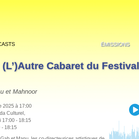
casts
Émissions
 (L’)Autre Cabaret du Festiva
u et Mahnoor
e 2025 à 17:00
da Culturel,
i 17:00 - 18:15
 - 18:15
r Gab et Manu, les co-directeurices artistiques de