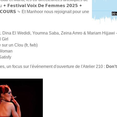
𝗙𝗲𝘀𝘁𝗶𝘃𝗮𝗹 𝗩𝗼𝗶𝘅 𝗗𝗲 𝗙𝗲𝗺𝗺𝗲𝘀 𝟮𝟬𝟮𝟱 ✦
𝗦𝗘𝗖𝗢𝗨𝗥𝗦 ⤷ Et Manhoor nous rejoignait pour une
00:
 Girl
sur un Clou (fr, fwb)
 Woman
Satisfy
s, un focus sur l'événement d'ouverture de l'Atelier 210 :
Don't