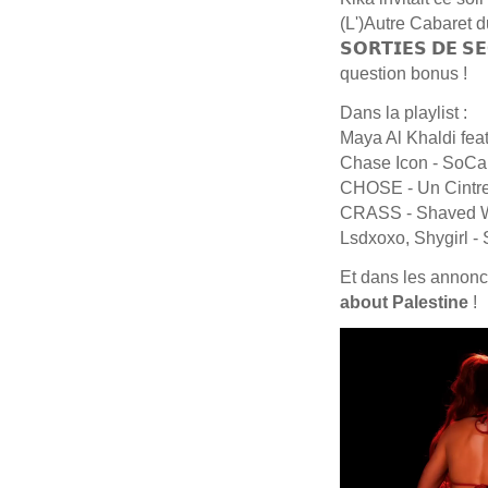
(L')Autre Cabaret du ✦ 
𝗦𝗢𝗥𝗧𝗜𝗘𝗦 𝗗𝗘 
question bonus !
Dans la playlist :
Chase Icon - SoCal
CHOSE - Un Cintre 
CRASS - Shaved
Lsdxoxo, Shygirl - 
Et dans les annonce
about Palestine
!