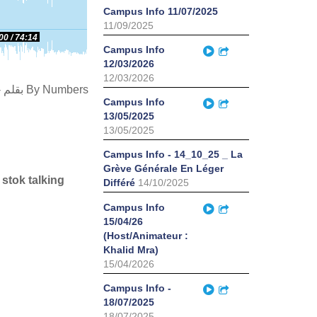
Campus Info 11/07/2025
11/09/2025
00
74:14
Play
Campus Info
Partager
12/03/2026
12/03/2026
Maya Al Khaldi feat. Dina El Wedidi, Youmna Saba, Zeina Amro & Mariam Hijjawi - بقلم By Numbers
Play
Campus Info
Partager
13/05/2025
13/05/2025
Campus Info - 14_10_25 _ La
Grève Générale En Léger
 stok talking
Différé
14/10/2025
Play
Campus Info
Partager
15/04/26
(Host/Animateur :
Khalid Mra)
15/04/2026
Play
Campus Info -
Partager
18/07/2025
18/07/2025