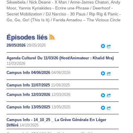
Sikwebela / Nick Deane - X Man / Anne-James Chaton, Andy
Moor, Yannis Kyriakides - Ecrire une Phrase / Deerhoof -
Secret Mobilization / DJ Narciso - 30 Paus / Rip Rig & Panic -
Go, Go, Go! (This Is It) / Farida Amadou – The Vicious Circle
Épisodes liés
28/05/2026
28/05/2026
Play
Partager
Agenda Culturel Du 11/03/26 (Host/Animateur : Khalid Mra)
11/03/2026
Campus Info 04/06/2026
04/06/2026
Play
Partager
Campus Info 11/07/2025
11/09/2025
Campus Info 12/03/2026
12/03/2026
Play
Partager
Campus Info 13/05/2025
13/05/2025
Play
Partager
Campus Info - 14_10_25 _ La Grève Générale En Léger
Différé
14/10/2025