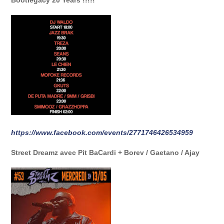
Bootlegacy 20 Years !!!!!
https://www.facebook.com/events/2771746426534959
Street Dreamz avec Pit BaCardi + Borev / Gaetano / Ajay