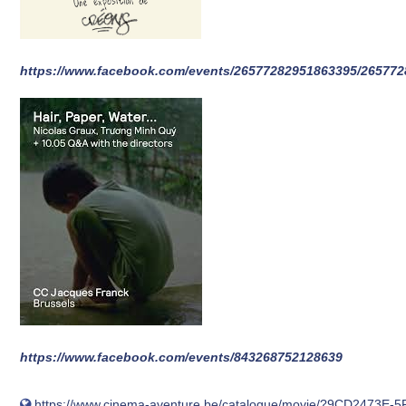
https://www.facebook.com/events/26577282951863395/265772
https://www.facebook.com/events/843268752128639
https://www.cinema-aventure.be/catalogue/movie/?9CD2473E-