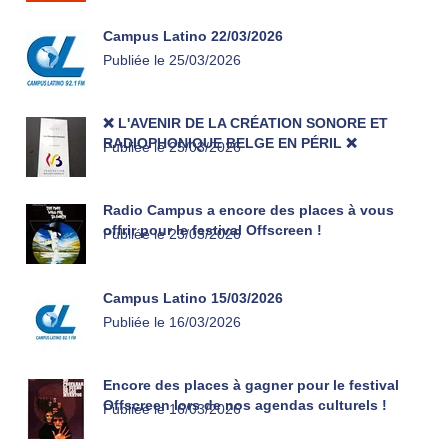
Campus Latino 22/03/2026
Publiée le 25/03/2026
❌ L'AVENIR DE LA CRÉATION SONORE ET
RADIOPHONIQUE BELGE EN PÉRIL ❌
Publiée le 25/03/2026
Radio Campus a encore des places à vous
offrir pour le festival Offscreen !
Publiée le 23/03/2026
Campus Latino 15/03/2026
Publiée le 16/03/2026
Encore des places à gagner pour le festival
Offscreen lors de nos agendas culturels !
Publiée le 16/03/2026