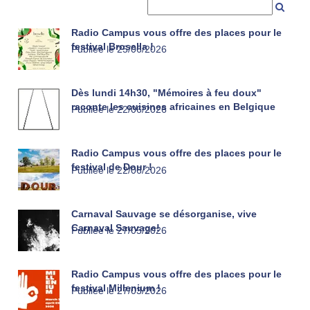
Reche
Radio Campus vous offre des places pour le
festival Brosella !
Publiée le 25/06/2026
Dès lundi 14h30, "Mémoires à feu doux"
raconte les cuisines africaines en Belgique
Publiée le 22/06/2026
Radio Campus vous offre des places pour le
festival de Dour !
Publiée le 22/06/2026
Carnaval Sauvage se désorganise, vive
Carnaval Sauvage!
Publiée le 27/05/2026
Radio Campus vous offre des places pour le
festival Millenium !
Publiée le 27/03/2026