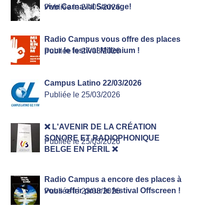
vive Carnaval Sauvage!
Publiée le 27/05/2026
Radio Campus vous offre des places
pour le festival Millenium !
Publiée le 27/03/2026
Campus Latino 22/03/2026
Publiée le 25/03/2026
❌ L'AVENIR DE LA CRÉATION
SONORE ET RADIOPHONIQUE
Publiée le 25/03/2026
BELGE EN PÉRIL ❌
Radio Campus a encore des places à
vous offrir pour le festival Offscreen !
Publiée le 23/03/2026