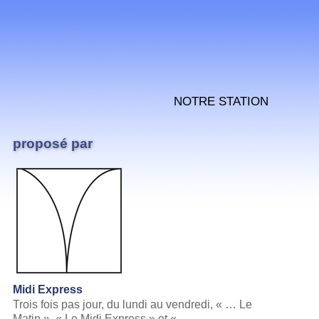
Notre station
proposé par
Midi Express
Trois fois pas jour, du lundi au vendredi, « … Le
Matin », « Le Midi Express » et « …