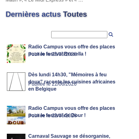
Dernières actus
Toutes
Recherche
Radio Campus vous offre des places
pour le festival Brosella !
Publiée le 25/06/2026
Dès lundi 14h30, "Mémoires à feu
doux" raconte les cuisines africaines
Publiée le 22/06/2026
en Belgique
Radio Campus vous offre des places
pour le festival de Dour !
Publiée le 22/06/2026
Carnaval Sauvage se désorganise,